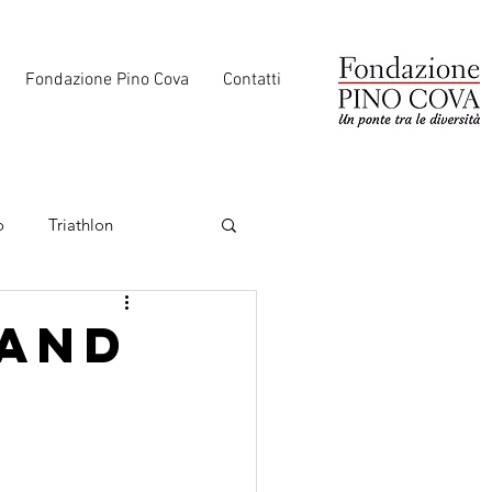
Fondazione Pino Cova
Contatti
o
Triathlon
land