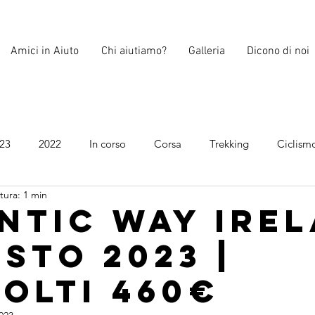
Amici in Aiuto
Chi aiutiamo?
Galleria
Dicono di noi
23
2022
In corso
Corsa
Trekking
Ciclism
tura: 1 min
2026
2026
ntic way ire
osto 2023 |
olti 460€