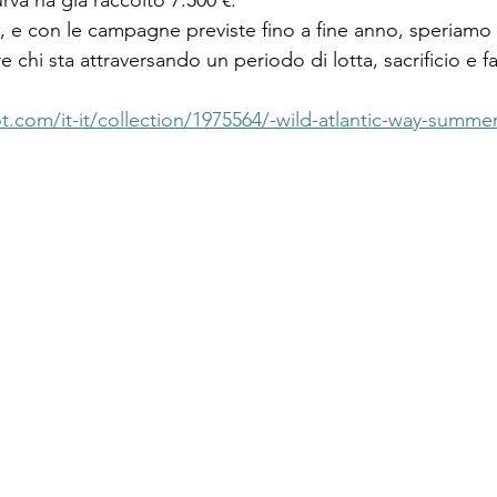
rva ha già raccolto 7.500 €.
 e con le campagne previste fino a fine anno, speriamo 
e chi sta attraversando un periodo di lotta, sacrificio e fa
.com/it-it/collection/1975564/-wild-atlantic-way-summe