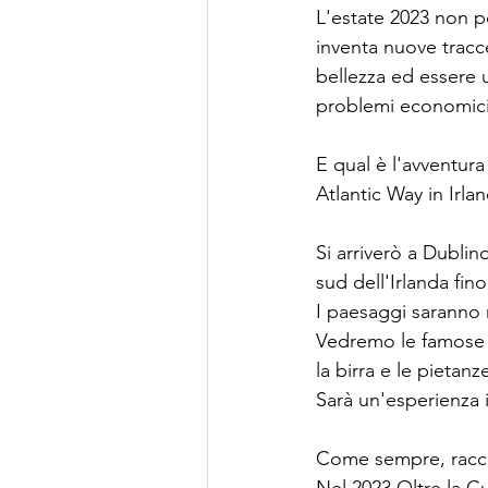
L'estate 2023 non po
inventa nuove tracce
bellezza ed essere 
problemi economici
E qual è l'avventura
Atlantic Way in Irla
Si arriverò a Dublin
sud dell'Irlanda fin
I paesaggi saranno 
Vedremo le famose S
la birra e le pieta
Sarà un'esperienza i
Come sempre, raccog