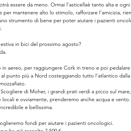
trà essere da meno. Ormai l'asticellaè tanto alta e ogni a
 per mantenere alto lo stimolo, rafforzare l'amicizia, riem
uno strumento di bene per poter aiutare i pazienti oncol
.
 estiva in bici del prossimo agosto?
nda.
o in aereo, per raggiungere Cork in treno e poi pedalare
o al punto più a Nord costeggiando tutto l'atlantico dalla
mozzafiato.
cogliere di Moher, i grandi prati verdi a picco sul mar
nze locali e ovviamente, prenderemo anche acqua e vento.
ncredibile e bellissima.
lieremo fondi per aiutare i pazienti oncologici.