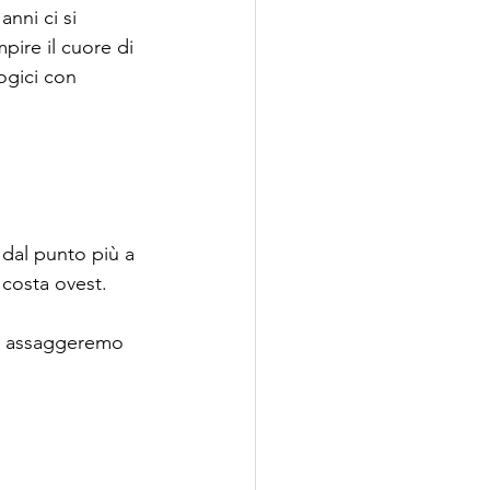
nni ci si 
pire il cuore di 
ogici con 
 dal punto più a 
 costa ovest.
e, assaggeremo 