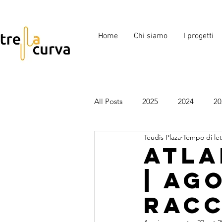
Home
Chi siamo
I progetti
All Posts
2025
2024
20
Teudis Plaza
Tempo di let
Benefico
Compleanni
Atla
| Ag
Racc