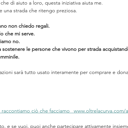
che di aiuto a loro, questa iniziativa aiuta me.
re una strada che ritengo preziosa.
no non chiedo regali.
lo che mi serve.
tiamo no.
a sostenere le persone che vivono per strada acquistan
emminile.
onazioni sarà tutto usato interamente per comprare e dona
ve raccontiamo ciò che facciamo_ www.oltrelacurva.com/a
uto, e se vuoi, puoi anche partecipare attivamente insie