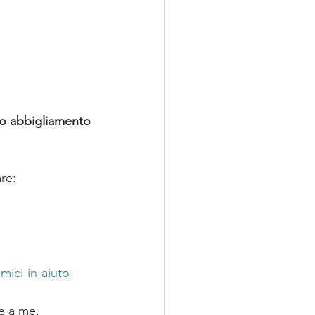
do abbigliamento 
re:
mici-in-aiuto
me a me.