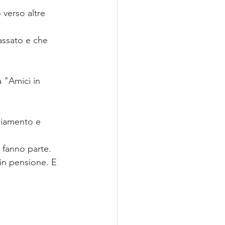
 verso altre 
ssato e che 
a "Amici in 
liamento e 
 fanno parte.
in pensione. E 