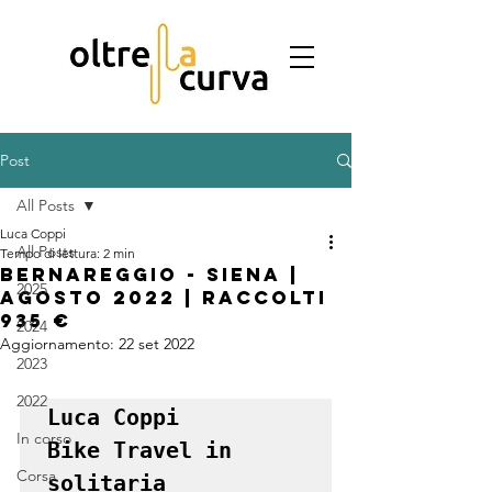
Post
All Posts
Luca Coppi
All Posts
Tempo di lettura: 2 min
Bernareggio - Siena |
2025
Agosto 2022 | Raccolti
935 €
2024
Aggiornamento:
22 set 2022
2023
2022
Luca Coppi 

In corso
Bike Travel in 
Corsa
solitaria
