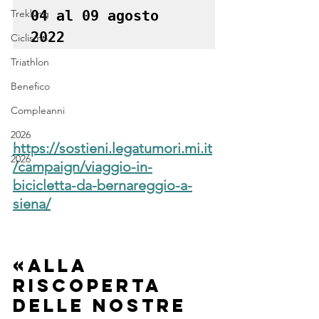
Trekking
04 al 09 agosto 
2022
Ciclismo
Triathlon
Benefico
Compleanni
2026
https://sostieni.legatumori.mi.it
2026
/campaign/viaggio-in-
bicicletta-da-bernareggio-a-
siena/
«Alla 
riscoperta 
delle nostre 